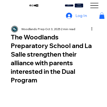
Tuition
My WP
APPLY
Payment
Log In
Woodlands Prep
Oct 3, 2025
2 min read
The Woodlands
Preparatory School and La
Salle strengthen their
alliance with parents
interested in the Dual
Program