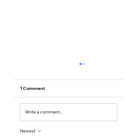
1 Comment
Write a comment...
Newest
Humanoid Robots Enter Classrooms