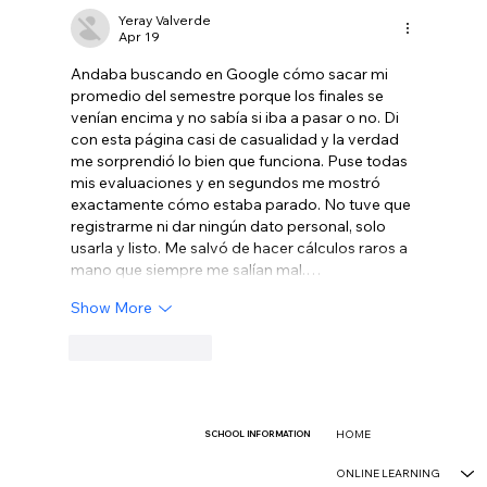
as "Physical AI" Test Begins
Yeray Valverde
Apr 19
Andaba buscando en Google cómo sacar mi 
promedio del semestre porque los finales se 
venían encima y no sabía si iba a pasar o no. Di 
con esta página casi de casualidad y la verdad 
me sorprendió lo bien que funciona. Puse todas 
mis evaluaciones y en segundos me mostró 
exactamente cómo estaba parado. No tuve que 
registrarme ni dar ningún dato personal, solo 
usarla y listo. Me salvó de hacer cálculos raros a 
mano que siempre me salían mal.…
Show More
Like
Reply
HOME
SCHOOL INFORMATION
ONLINE LEARNING